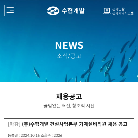
전자입찰
전자계약시스템
NEWS
소식/공고
채용공고
끊임없는 혁신, 창조적 시선
[마감]
(주)수협개발 건설사업본부 기계설비직원 채용 공고
등록일 : 2024.10.16
조회수 : 2326