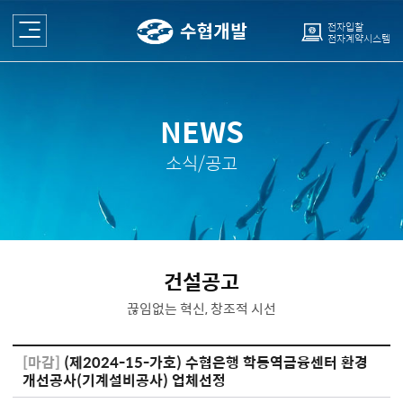
전자입찰
전자계약시스템
NEWS
소식/공고
건설공고
끊임없는 혁신, 창조적 시선
[마감]
(제2024-15-가호) 수협은행 학동역금융센터 환경
개선공사(기계설비공사) 업체선정