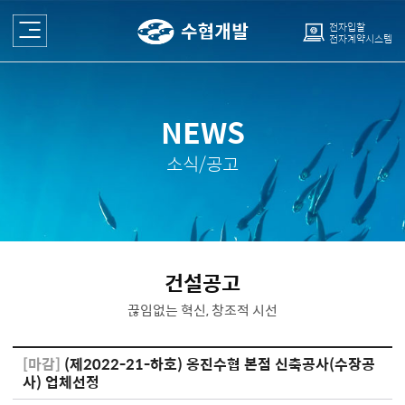
전자입찰
전자계약시스템
NEWS
소식/공고
건설공고
끊임없는 혁신, 창조적 시선
[마감]
(제2022-21-하호) 옹진수협 본점 신축공사(수장공
사) 업체선정