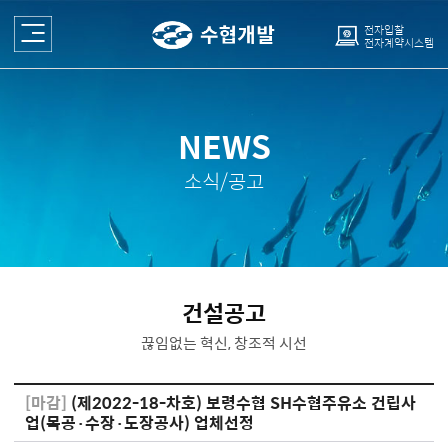
전자입찰
전자계약시스템
NEWS
소식/공고
건설공고
끊임없는 혁신, 창조적 시선
[마감]
(제2022-18-차호) 보령수협 SH수협주유소 건립사
업(목공·수장·도장공사) 업체선정