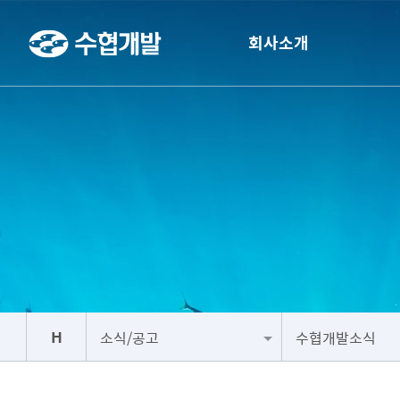
회사소개
H
소식/공고
수협개발소식