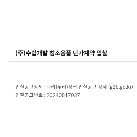
(주)수협개발 청소용품 단가계약 입찰
입찰공고상세 : 나라(누리)장터
입찰공고 상세 (g2b.go.kr)
입찰공고번호 : 20240817037